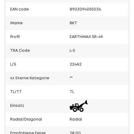
EAN code
8903094055036
Marke
BKT
Profil
EARTHMAX SR-49
TRA Code
L-5
L/S
224A2
xx Sterne Kategorie
**
TL/TT
TL
Einsatz
Radial/Diagonal
Radial
Empfohlene Felge
28.00