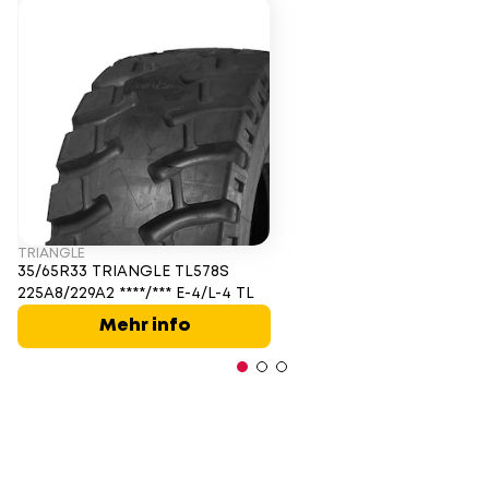
TRIANGLE
35/65R33 TRIANGLE TL578S
225A8/229A2 ****/*** E-4/L-4 TL
Mehr info