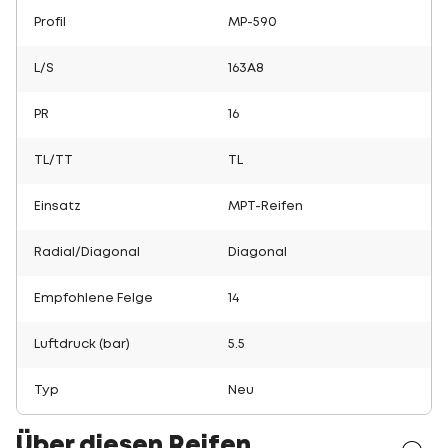
Profil
MP-590
L/S
163A8
PR
16
TL/TT
TL
Einsatz
MPT-Reifen
Radial/Diagonal
Diagonal
Empfohlene Felge
14
Luftdruck (bar)
5.5
Typ
Neu
Über diesen Reifen