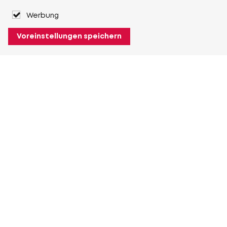
Werbung
Voreinstellungen speichern
Über Heuver
Heuver
Geschichte
Mehr Über Heuver
Mein Heuver