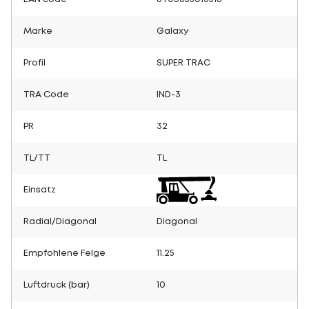
Marke
Galaxy
Profil
SUPER TRAC
TRA Code
IND-3
PR
32
TL/TT
TL
Einsatz
Radial/Diagonal
Diagonal
Empfohlene Felge
11.25
Luftdruck (bar)
10