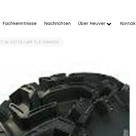
Fachkenntnisse
Nachrichten
Über Heuver
Kontak
BKT W-207 52J 6PR TL E-MARKED