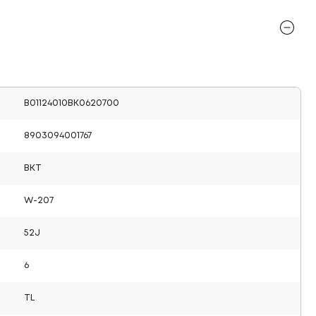
B01124010BK0620700
8903094001767
BKT
W-207
52J
6
TL