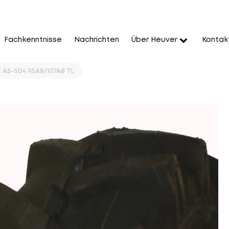
Fachkenntnisse
Nachrichten
Über Heuver
Kontak
T AS-504 95A8/107A8 TL