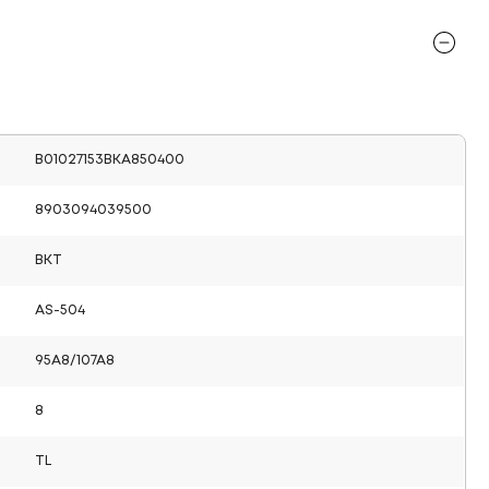
B01027153BKA850400
8903094039500
BKT
AS-504
95A8/107A8
8
TL