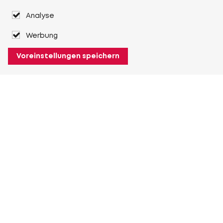
Analyse
Werbung
Voreinstellungen speichern
Über Heuver
Heuver
Geschichte
Mehr Über Heuver