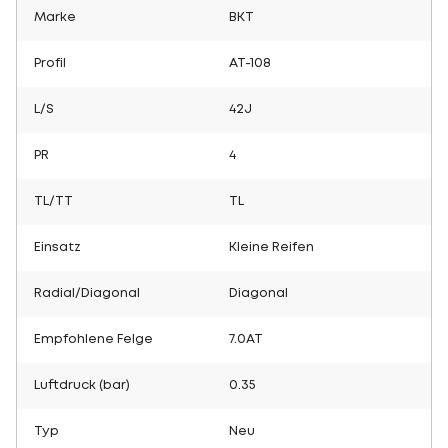
Marke
BKT
Profil
AT-108
L/S
42J
PR
4
TL/TT
TL
Einsatz
Kleine Reifen
Radial/Diagonal
Diagonal
Empfohlene Felge
7.0AT
Luftdruck (bar)
0.35
Typ
Neu