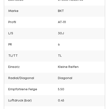
Marke
BKT
Profil
AT-111
L/S
30J
PR
6
TL/TT
TL
Einsatz
Kleine Reifen
Radial/Diagonal
Diagonal
Empfohlene Felge
5.50
Luftdruck (bar)
0.45