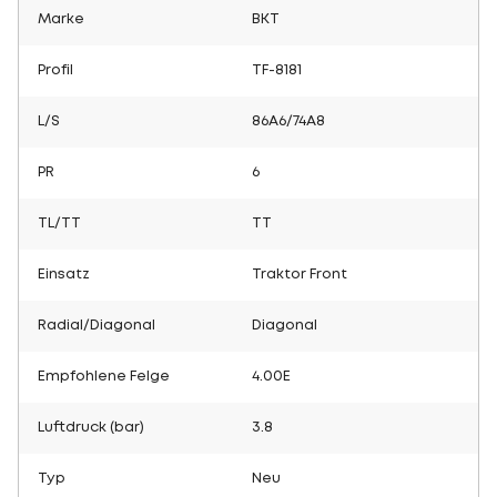
Marke
BKT
Profil
TF-8181
L/S
86A6/74A8
PR
6
TL/TT
TT
Einsatz
Traktor Front
Radial/Diagonal
Diagonal
Empfohlene Felge
4.00E
Luftdruck (bar)
3.8
Typ
Neu