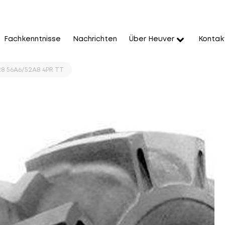
Fachkenntnisse
Nachrichten
Über Heuver
Kontak
28 56A6/52A8 4PR TT