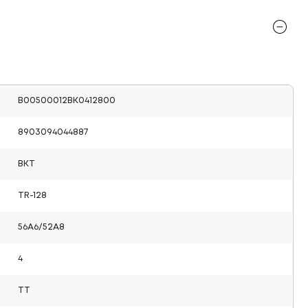
B00500012BK0412800
8903094044887
BKT
TR-128
56A6/52A8
4
TT