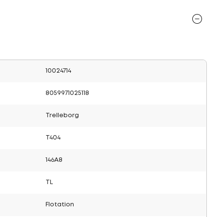
10024714
8059971025118
Trelleborg
T404
146A8
TL
Flotation