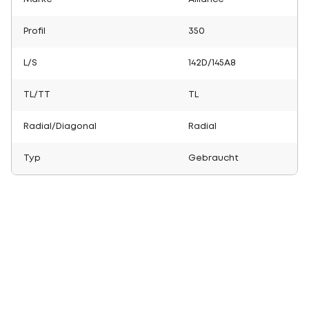
Profil
350
L/S
142D/145A8
TL/TT
TL
Radial/Diagonal
Radial
Typ
Gebraucht