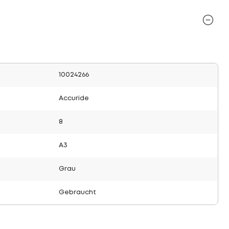
10024266
Accuride
8
A3
Grau
Gebraucht