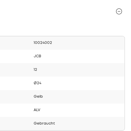
10024002
JCB
12
Ø24
Gelb
ALV
Gebraucht