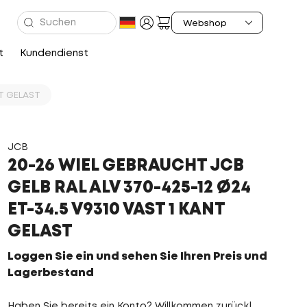
t
Kundendienst
NT GELAST
JCB
20-26 WIEL GEBRAUCHT JCB
GELB RAL ALV 370-425-12 Ø24
ET-34.5 V9310 VAST 1 KANT
GELAST
Loggen Sie ein und sehen Sie Ihren Preis und
Lagerbestand
Haben Sie bereits ein Konto? Willkommen zurück!