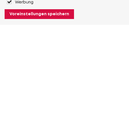
Werbung
Voreinstellungen speichern
Über Heuver
Heuver
Geschichte
Mehr Über Heuver
Mein Heuver