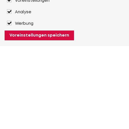
Voreinstellungen
Analyse
Werbung
Voreinstellungen speichern
Über Heuver
Heuver
Geschichte
Mehr Über Heuver