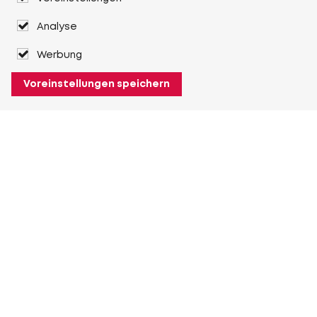
Analyse
Werbung
Voreinstellungen speichern
Über Heuver
Heuver
Geschichte
Mehr Über Heuver