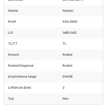
Marke
Nokian
Profil
SOIL KING
L/S
168D/165E
TL/TT
TL
Einsatz
Radial
Radial/Diagonal
Radial
Empfohlene Felge
DW21B
Luftdruck (bar)
2
Typ
Neu