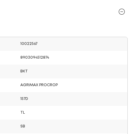
10022567
8903094512874
BKT
AGRIMAX PROCROP
157D
TL
SB