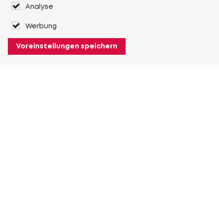
Analyse
Werbung
Voreinstellungen speichern
Über Heuver
Heuver
Geschichte
Mehr Über Heuver