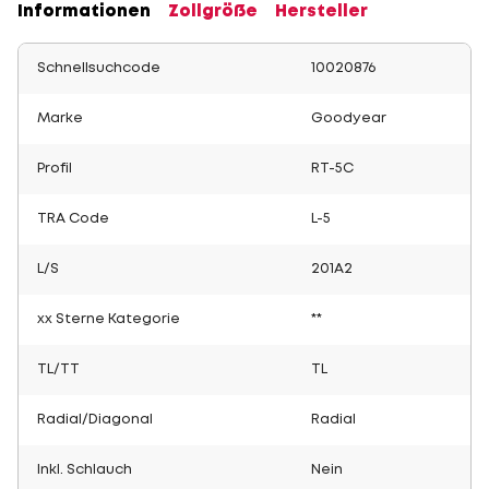
Informationen
Zollgröße
Hersteller
Schnellsuchcode
10020876
Marke
Goodyear
Profil
RT-5C
TRA Code
L-5
L/S
201A2
xx Sterne Kategorie
**
TL/TT
TL
Radial/Diagonal
Radial
Inkl. Schlauch
Nein