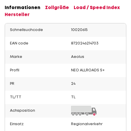
Informationen
Zollgröße
Load / Speed Index
Hersteller
Schnellsuchcode
10020615
EAN code
8720246214703
Marke
Aeolus
Profil
NEO ALLROADS S+
PR
24
TL/TT
TL
Achsposition
Einsatz
Regionalverkehr