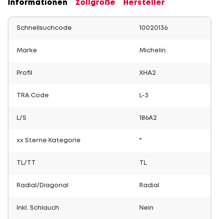
Informationen
Zollgröße
Hersteller
Schnellsuchcode
10020136
Marke
Michelin
Profil
XHA2
TRA Code
L-3
L/S
186A2
xx Sterne Kategorie
*
TL/TT
TL
Radial/Diagonal
Radial
Inkl. Schlauch
Nein