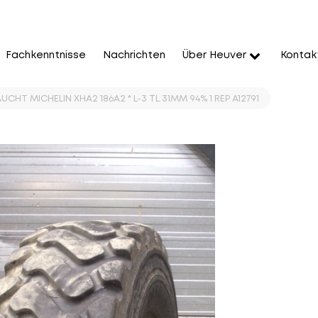
Fachkenntnisse
Nachrichten
Über Heuver
Kontak
CHT MICHELIN XHA2 186A2 * L-3 TL 31MM 94% 1 REP A12791