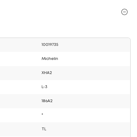
10019735
Michelin
XHA2
L-3
186A2
*
TL