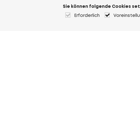
Sie können folgende Cookies set
Erforderlich
Voreinstell
Über Heuver
Heuver
Geschichte
Mehr Über Heuver