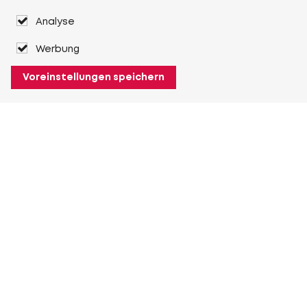
Analyse
Werbung
Voreinstellungen speichern
Über Heuver
Heuver
Geschichte
Mehr Über Heuver