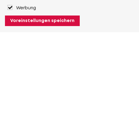
Werbung
Voreinstellungen speichern
Über Heuver
Heuver
Geschichte
Mehr Über Heuver
Mein Heuver