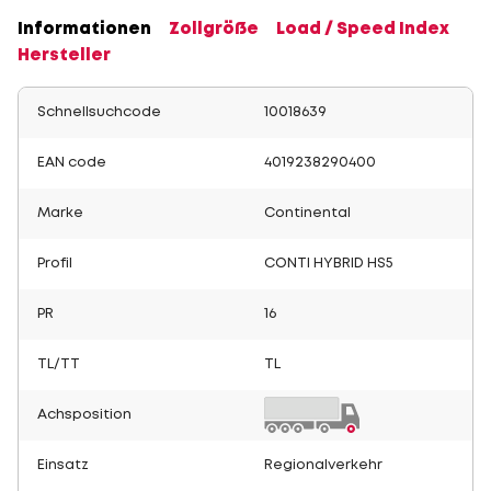
Informationen
Zollgröße
Load / Speed Index
Hersteller
Schnellsuchcode
10018639
EAN code
4019238290400
Marke
Continental
Profil
CONTI HYBRID HS5
PR
16
TL/TT
TL
Achsposition
Einsatz
Regionalverkehr