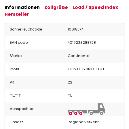
Informationen
Zollgröße
Load / Speed Index
Hersteller
Schnellsuchcode
10018577
EAN code
4019238288728
Marke
Continental
Profil
CONTI HYBRID HT3+
PR
22
TL/TT
TL
Achsposition
Einsatz
Regionalverkehr