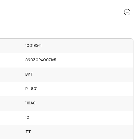
10018541
8903094007165
BKT
PL-801
118A8
10
TT