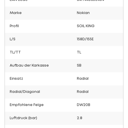
Marke
Nokian
Profil
SOIL KING
L/S
158D/155E
TL/TT
TL
Aufbau der Karkasse
SB
Einsatz
Radial
Radial/Diagonal
Radial
Empfohlene Felge
DW20B
Luftdruck (bar)
2.8