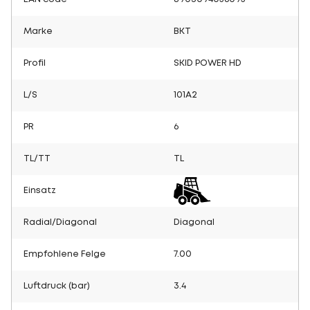
Marke
BKT
Profil
SKID POWER HD
L/S
101A2
PR
6
TL/TT
TL
Einsatz
Radial/Diagonal
Diagonal
Empfohlene Felge
7.00
Luftdruck (bar)
3.4