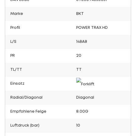
Marke
BKT
Profil
POWER TRAX HD
L/S
148A8
PR
20
TL/TT
TT
Einsatz
Radial/Diagonal
Diagonal
Empfohlene Felge
8.00G
Luftdruck (bar)
10