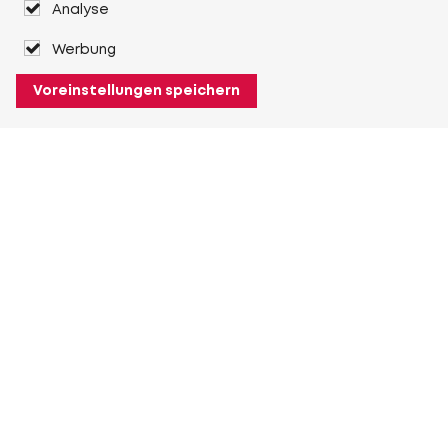
Analyse
Werbung
Voreinstellungen speichern
Über Heuver
Heuver
Geschichte
Mehr Über Heuver