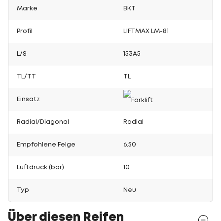
Marke
BKT
Profil
LIFTMAX LM-81
L/S
153A5
TL/TT
TL
Einsatz
Radial/Diagonal
Radial
Empfohlene Felge
6.50
Luftdruck (bar)
10
Typ
Neu
Über diesen Reifen