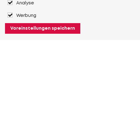
Analyse
Werbung
Voreinstellungen speichern
Über Heuver
Heuver
Geschichte
Mehr Über Heuver