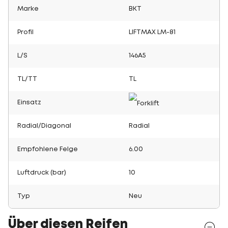
Marke
BKT
Profil
LIFTMAX LM-81
L/S
146A5
TL/TT
TL
Einsatz
Radial/Diagonal
Radial
Empfohlene Felge
6.00
Luftdruck (bar)
10
Typ
Neu
Über diesen Reifen