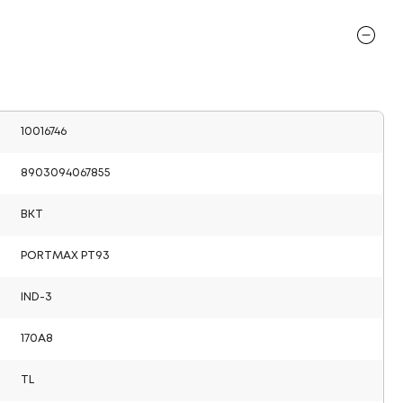
10016746
8903094067855
BKT
PORTMAX PT93
IND-3
170A8
TL