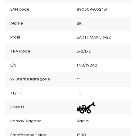
EAN code
8903094052431
Marke
BKT
Profil
EARTHMAX SR-22
TRA Code
E-2/L-2
L/S
177B/192A2
xx Sterne Kategorie
**
TL/TT
TL
Einsatz
Radial/Diagonal
Radial
Empfohlene Felge
17.00