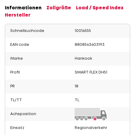
Informationen
Zollgröße
Load / Speed Index
Hersteller
Schnellsuchcode
10016555
EAN code
8808563603193
Marke
Hankook
Profil
SMART FLEX DH51
PR
18
TL/TT
TL
Achsposition
Einsatz
Regionalverkehr