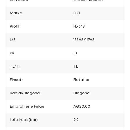
Marke
BKT
Profil
FL-648
L/S
155A8/167A8
PR
18
TL/TT
TL
Einsatz
Flotation
Radial/Diagonal
Diagonal
Empfohlene Felge
AG20.00
Luftdruck (bar)
2.9