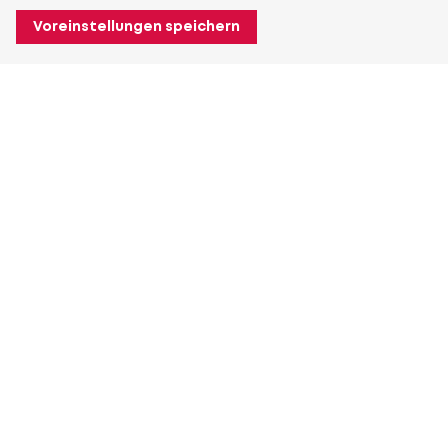
Voreinstellungen speichern
Über Heuver
Heuver
Geschichte
Mehr Über Heuver
Mein Heuver
Einloggen