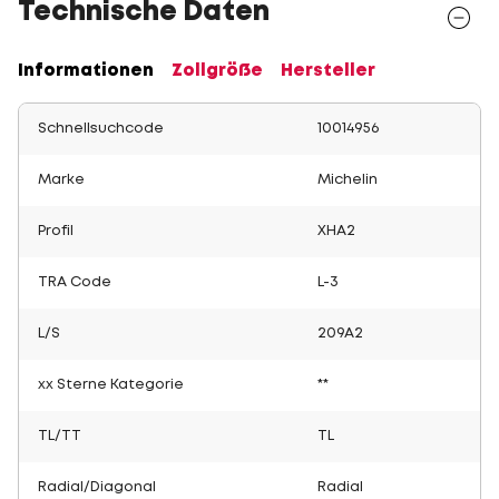
Technische Daten
Informationen
Zollgröße
Hersteller
Schnellsuchcode
10014956
Marke
Michelin
Profil
XHA2
TRA Code
L-3
L/S
209A2
xx Sterne Kategorie
**
TL/TT
TL
Radial/Diagonal
Radial