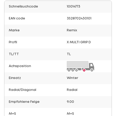
Schnellsuchcode
10014773
EAN code
3528702430101
Marke
Remix
Profil
X MULTI GRIP D
TL/TT
TL
Achsposition
Einsatz
Winter
Radial/Diagonal
Radial
Empfohlene Felge
9.00
M+S
M+S