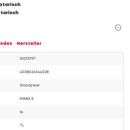
atorisch
atorisch
Index
Hersteller
10013797
4038526344328
Goodyear
KMAX S
16
TL