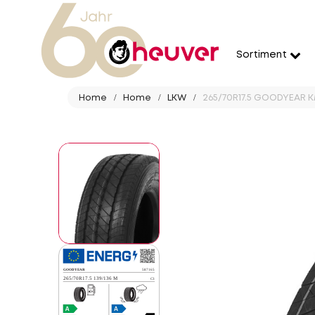
Sortiment
Home
Home
LKW
265/70R17.5 GOODYEAR K