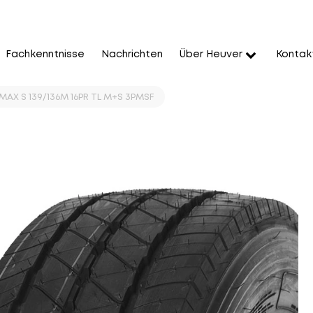
Fachkenntnisse
Nachrichten
Über Heuver
Kontak
MAX S 139/136M 16PR TL M+S 3PMSF