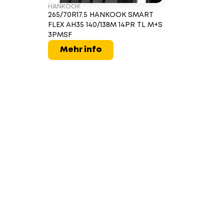
HANKOOK
265/70R17.5 HANKOOK SMART
FLEX AH35 140/138M 14PR TL M+S
3PMSF
Mehr info