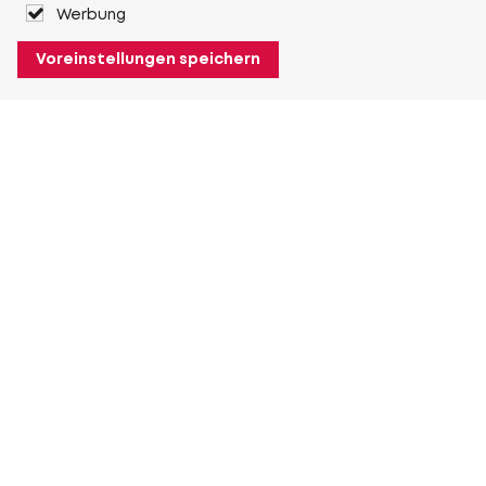
Werbung
Voreinstellungen speichern
Über Heuver
Heuver
Geschichte
Mehr Über Heuver
Mein Heuver