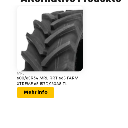
MRL
600/65R34 MRL RRT 665 FARM
XTREME 65 157D/160A8 TL
Mehr info