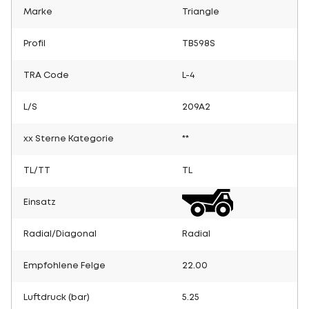
Marke
Triangle
Profil
TB598S
TRA Code
L-4
L/S
209A2
xx Sterne Kategorie
**
TL/TT
TL
Einsatz
Radial/Diagonal
Radial
Empfohlene Felge
22.00
Luftdruck (bar)
5.25