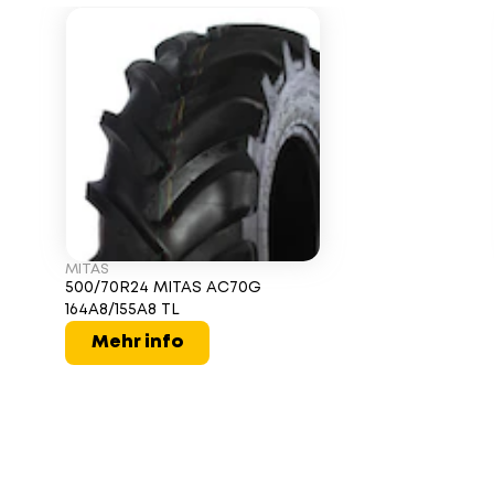
MITAS
500/70R24 MITAS AC70G
164A8/155A8 TL
Mehr info