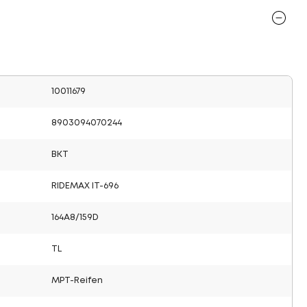
10011679
8903094070244
BKT
RIDEMAX IT-696
164A8/159D
TL
MPT-Reifen