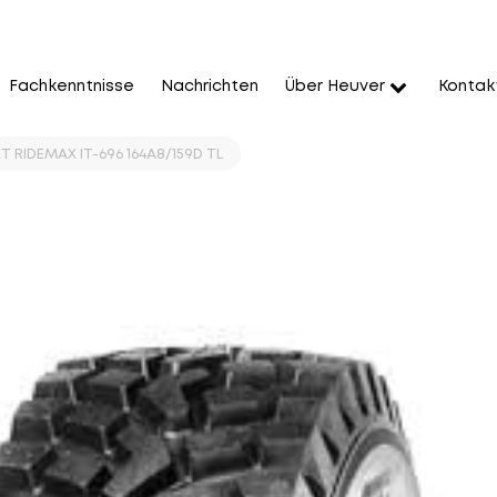
Fachkenntnisse
Nachrichten
Über Heuver
Kontak
T RIDEMAX IT-696 164A8/159D TL