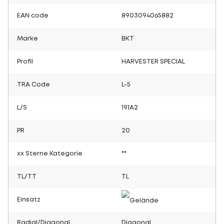
EAN code
8903094065882
Marke
BKT
Profil
HARVESTER SPECIAL
TRA Code
L-5
L/S
191A2
PR
20
xx Sterne Kategorie
**
TL/TT
TL
Einsatz
Radial/Diagonal
Diagonal