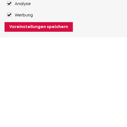
Analyse
Werbung
Voreinstellungen speichern
Über Heuver
Heuver
Geschichte
Mehr Über Heuver