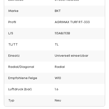
Marke
BKT
Profil
AGRIMAX TURF RT-333
L/S
113A8/113B
TL/TT
TL
Einsatz
Universell einsetzbar
Radial/Diagonal
Radial
Empfohlene Felge
W10
Luftdruck (bar)
1.6
Typ
Neu