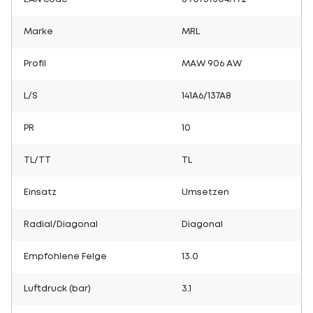
Marke
MRL
Profil
MAW 906 AW
L/S
141A6/137A8
PR
10
TL/TT
TL
Einsatz
Umsetzen
Radial/Diagonal
Diagonal
Empfohlene Felge
13.0
Luftdruck (bar)
3.1