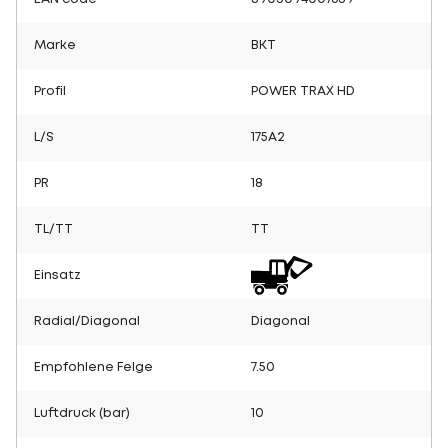
Marke
BKT
Profil
POWER TRAX HD
L/S
175A2
PR
18
TL/TT
TT
Einsatz
Radial/Diagonal
Diagonal
Empfohlene Felge
7.50
Luftdruck (bar)
10