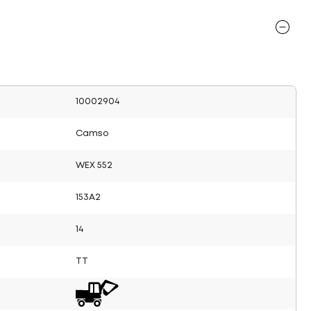
10002904
Camso
WEX 552
153A2
14
TT