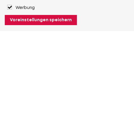
Werbung
Voreinstellungen speichern
Über Heuver
Heuver
Geschichte
Mehr Über Heuver
Mein Heuver