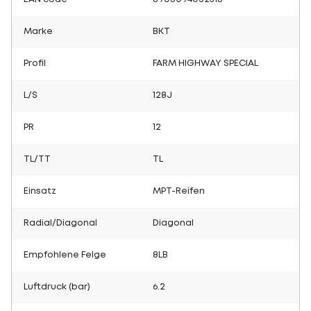
Marke
BKT
Profil
FARM HIGHWAY SPECIAL
L/S
128J
PR
12
TL/TT
TL
Einsatz
MPT-Reifen
Radial/Diagonal
Diagonal
Empfohlene Felge
8LB
Luftdruck (bar)
6.2